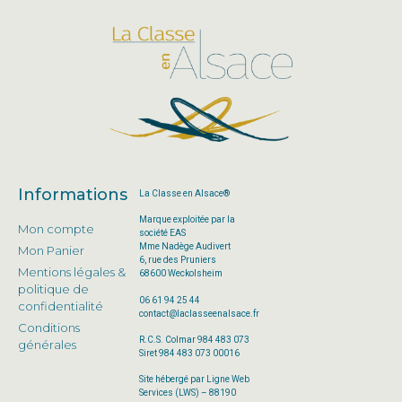
Informations
La Classe en Alsace®
Marque exploitée par la
Mon compte
société EAS
Mme Nadège Audivert
Mon Panier
6, rue des Pruniers
Mentions légales &
68600 Weckolsheim
politique de
06 61 94 25 44
confidentialité
contact@laclasseenalsace.fr
Conditions
R.C.S. Colmar 984 483 073
générales
Siret 984 483 073 00016
Site hébergé par Ligne Web
Services (LWS) – 88190