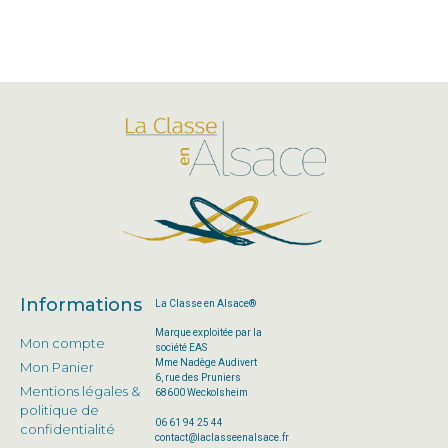
Informations
La Classe en Alsace®
Marque exploitée par la
Mon compte
société EAS
Mme Nadège Audivert
Mon Panier
6, rue des Pruniers
Mentions légales &
68600 Weckolsheim
politique de
06 61 94 25 44
confidentialité
contact@laclasseenalsace.fr