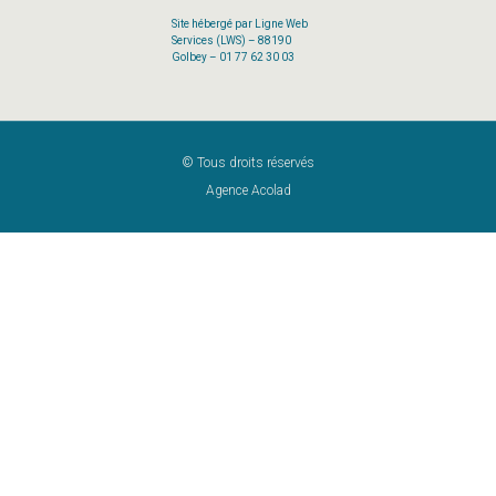
Site hébergé par Ligne Web
Services (LWS) – 88190
Golbey – 01 77 62 30 03
© Tous droits réservés
Agence Acolad