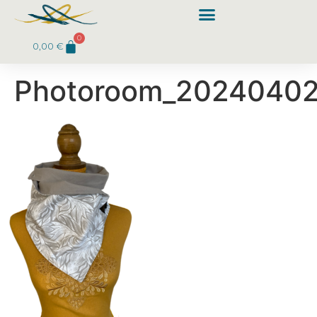
0
0,00
€
Photoroom_20240402