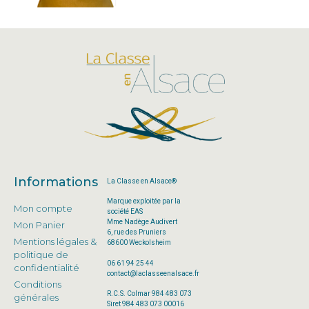
Informations
La Classe en Alsace®
Marque exploitée par la
Mon compte
société EAS
Mme Nadège Audivert
Mon Panier
6, rue des Pruniers
Mentions légales &
68600 Weckolsheim
politique de
06 61 94 25 44
confidentialité
contact@laclasseenalsace.fr
Conditions
R.C.S. Colmar 984 483 073
générales
Siret 984 483 073 00016