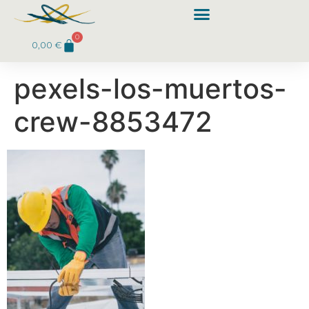
0
0,00
€
pexels-los-muertos-
crew-8853472