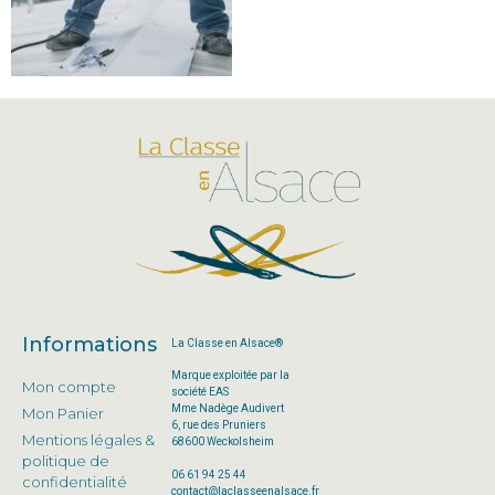
Informations
La Classe en Alsace®
Marque exploitée par la
Mon compte
société EAS
Mme Nadège Audivert
Mon Panier
6, rue des Pruniers
Mentions légales &
68600 Weckolsheim
politique de
06 61 94 25 44
confidentialité
contact@laclasseenalsace.fr