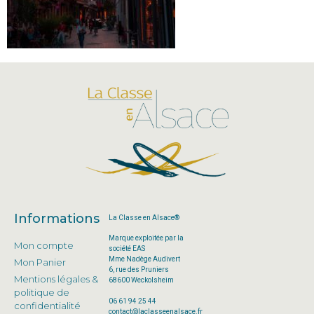
Informations
La Classe en Alsace®
Marque exploitée par la
Mon compte
société EAS
Mme Nadège Audivert
Mon Panier
6, rue des Pruniers
Mentions légales &
68600 Weckolsheim
politique de
06 61 94 25 44
confidentialité
contact@laclasseenalsace.fr