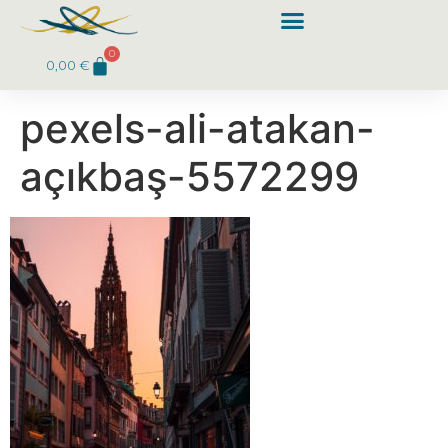
0
0,00
€
pexels-ali-atakan-
açıkbaş-5572299