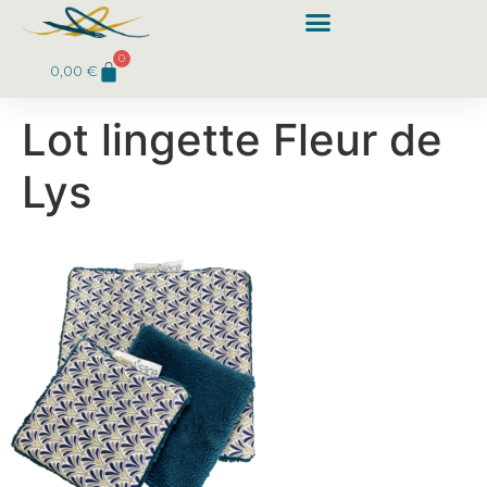
0
0,00
€
Lot lingette Fleur de
Lys