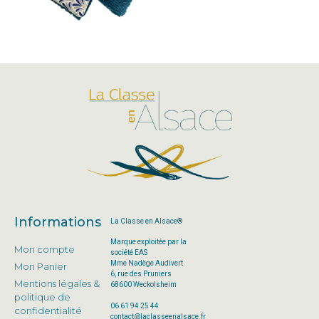
Informations
La Classe en Alsace®
Marque exploitée par la
Mon compte
société EAS
Mme Nadège Audivert
Mon Panier
6, rue des Pruniers
Mentions légales &
68600 Weckolsheim
politique de
06 61 94 25 44
confidentialité
contact@laclasseenalsace.fr