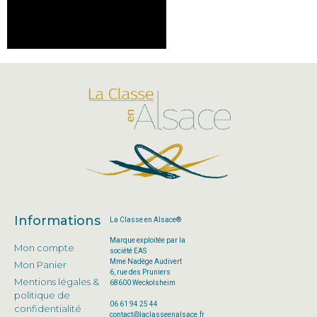
Informations
La Classe en Alsace®
Marque exploitée par la
Mon compte
société EAS
Mme Nadège Audivert
Mon Panier
6, rue des Pruniers
Mentions légales &
68600 Weckolsheim
politique de
06 61 94 25 44
confidentialité
contact@laclasseenalsace.fr