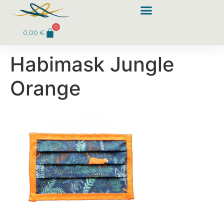
0
0,00
€
Habimask Jungle
Orange