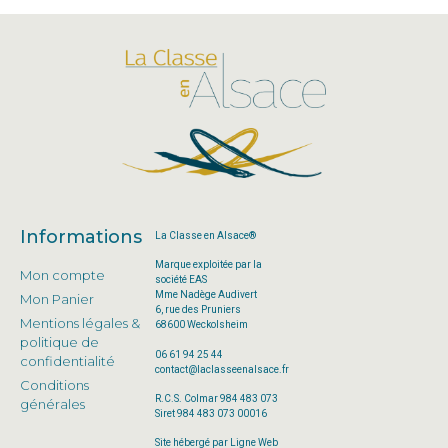
Informations
La Classe en Alsace®
Marque exploitée par la
Mon compte
société EAS
Mme Nadège Audivert
Mon Panier
6, rue des Pruniers
Mentions légales &
68600 Weckolsheim
politique de
06 61 94 25 44
confidentialité
contact@laclasseenalsace.fr
Conditions
R.C.S. Colmar 984 483 073
générales
Siret 984 483 073 00016
Site hébergé par Ligne Web