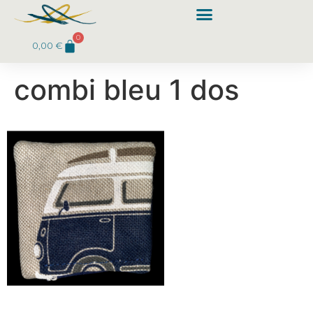
0
0,00
€
combi bleu 1 dos