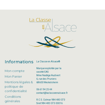
Informations
La Classe en Alsace®
Marque exploitée par la
Mon compte
société EAS
Mme Nadège Audivert
Mon Panier
6, rue des Pruniers
Mentions légales &
68600 Weckolsheim
politique de
06 61 94 25 44
confidentialité
contact@laclasseenalsace.fr
Conditions
R.C.S. Colmar 984 483 073
générales
Siret 984 483 073 00016