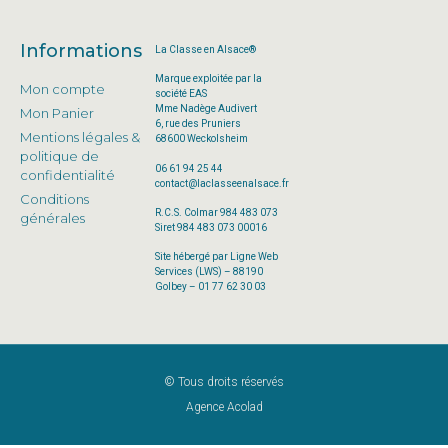
Informations
La Classe en Alsace®
Marque exploitée par la
Mon compte
société EAS
Mme Nadège Audivert
Mon Panier
6, rue des Pruniers
Mentions légales &
68600 Weckolsheim
politique de
06 61 94 25 44
confidentialité
contact@laclasseenalsace.fr
Conditions
R.C.S. Colmar 984 483 073
générales
Siret 984 483 073 00016
Site hébergé par Ligne Web
Services (LWS) – 88190
Golbey – 01 77 62 30 03
© Tous droits réservés
Agence Acolad