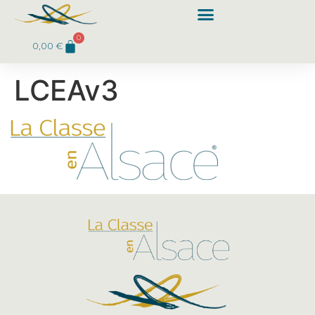
0
0,00
€
LCEAv3