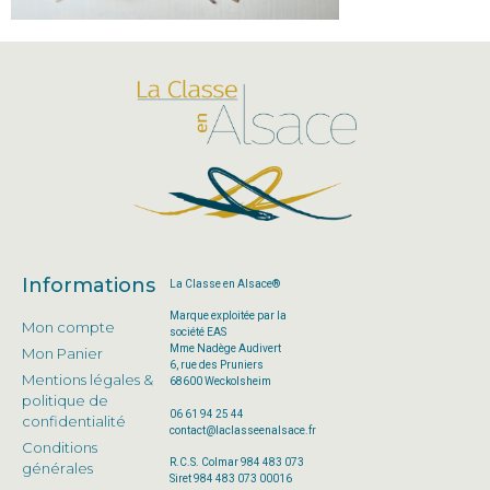
Informations
La Classe en Alsace®
Marque exploitée par la
Mon compte
société EAS
Mme Nadège Audivert
Mon Panier
6, rue des Pruniers
Mentions légales &
68600 Weckolsheim
politique de
06 61 94 25 44
confidentialité
contact@laclasseenalsace.fr
Conditions
R.C.S. Colmar 984 483 073
générales
Siret 984 483 073 00016