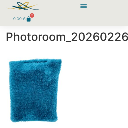
0
0,00
€
Photoroom_20260226