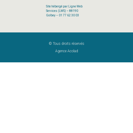
Site hébergé par Ligne Web
Services (LWS) – 88190
Golbey – 01 77 62 30 03
© Tous droits réservés
Agence Acolad