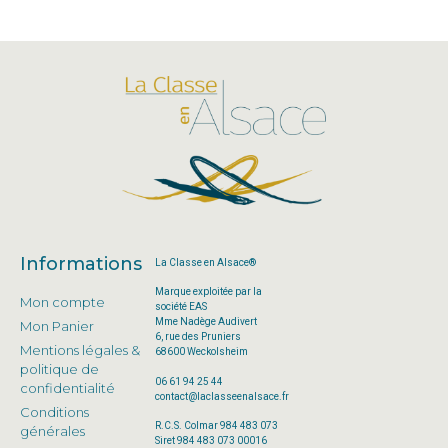
Informations
La Classe en Alsace®
Marque exploitée par la
Mon compte
société EAS
Mme Nadège Audivert
Mon Panier
6, rue des Pruniers
Mentions légales &
68600 Weckolsheim
politique de
06 61 94 25 44
confidentialité
contact@laclasseenalsace.fr
Conditions
R.C.S. Colmar 984 483 073
générales
Siret 984 483 073 00016