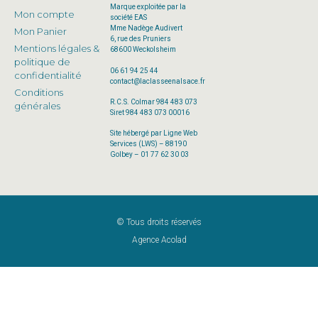
Marque exploitée par la
Mon compte
société EAS
Mme Nadège Audivert
Mon Panier
6, rue des Pruniers
Mentions légales &
68600 Weckolsheim
politique de
06 61 94 25 44
confidentialité
contact@laclasseenalsace.fr
Conditions
R.C.S. Colmar 984 483 073
générales
Siret 984 483 073 00016
Site hébergé par Ligne Web
Services (LWS) – 88190
Golbey – 01 77 62 30 03
© Tous droits réservés
Agence Acolad