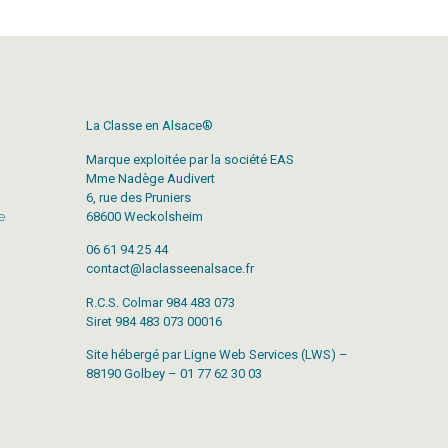
La Classe en Alsace®
Marque exploitée par la société EAS
Mme Nadège Audivert
6, rue des Pruniers
e
68600 Weckolsheim
06 61 94 25 44
contact@laclasseenalsace.fr
R.C.S. Colmar 984 483 073
Siret 984 483 073 00016
Site hébergé par Ligne Web Services (LWS) –
88190 Golbey – 01 77 62 30 03