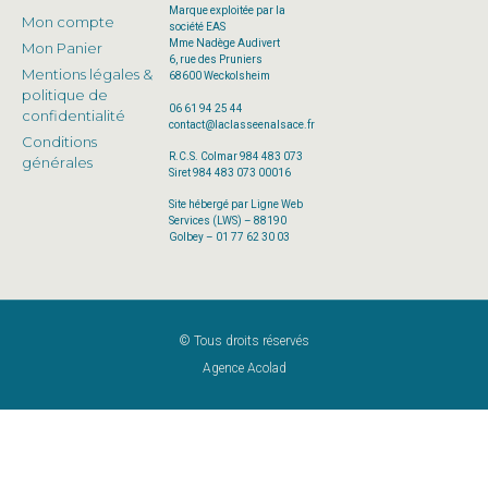
Marque exploitée par la
Mon compte
société EAS
Mme Nadège Audivert
Mon Panier
6, rue des Pruniers
Mentions légales &
68600 Weckolsheim
politique de
06 61 94 25 44
confidentialité
contact@laclasseenalsace.fr
Conditions
R.C.S. Colmar 984 483 073
générales
Siret 984 483 073 00016
Site hébergé par Ligne Web
Services (LWS) – 88190
Golbey – 01 77 62 30 03
© Tous droits réservés
Agence Acolad