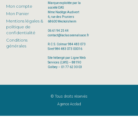
Marque exploitée par la
Mon compte
société EAS
Mme Nadège Audivert
Mon Panier
6, rue des Pruniers
Mentions légales &
68600 Weckolsheim
politique de
06 61 94 25 44
confidentialité
contact@laclasseenalsace.fr
Conditions
R.C.S. Colmar 984 483 073
générales
Siret 984 483 073 00016
Site hébergé par Ligne Web
Services (LWS) – 88190
Golbey – 01 77 62 30 03
© Tous droits réservés
Agence Acolad